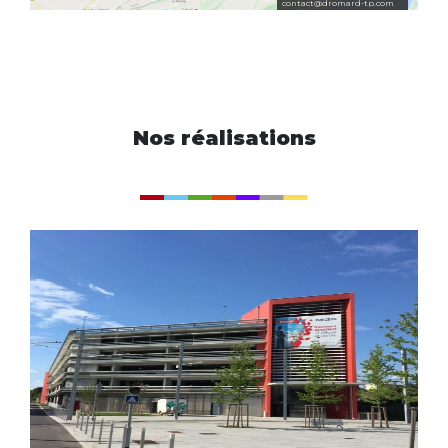
contact@dromard-tp.com
LE GROUPE
NOS COMPÉTENCES
TRAVAUX PUBLICS
Nos réalisations
PRÉFABRICATION BÉTON
BÉTON PRÊT À L'EMPLOI
CONSTRUCTIONS DIVERSES
IMMOBILIER D'ENTREPRISE
CARRIÈRE
LOCATION
CONTACT