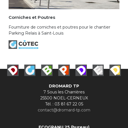
Corniches et Poutres
Fourniture de corniches et poutres pour le chantier
Parking Relais à Saint-Louis
DROMARD TP
7 Sous les Charrières
25500 NOEL-CERNEUX
Tél. : 03 81 67 22 05
contact@dromard-tp.com
ECOGRANU 25 (bureau)