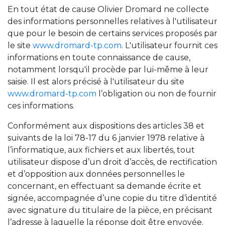
En tout état de cause Olivier Dromard ne collecte
des informations personnelles relatives à l'utilisateur
que pour le besoin de certains services proposés par
le site
www.dromard-tp.com
. L'utilisateur fournit ces
informations en toute connaissance de cause,
notamment lorsqu'il procède par lui-même à leur
saisie. Il est alors précisé à l'utilisateur du site
www.dromard-tp.com
l’obligation ou non de fournir
ces informations.
LE GROUPE
Conformément aux dispositions des articles 38 et
suivants de la loi 78-17 du 6 janvier 1978 relative à
NOS COMPÉTENCES
l’informatique, aux fichiers et aux libertés, tout
utilisateur dispose d’un droit d’accès, de rectification
TRAVAUX PUBLICS
et d’opposition aux données personnelles le
PRÉFABRICATION BÉTON
concernant, en effectuant sa demande écrite et
BÉTON PRÊT À L'EMPLOI
signée, accompagnée d’une copie du titre d’identité
avec signature du titulaire de la pièce, en précisant
CONSTRUCTIONS DIVERSES
l’adresse à laquelle la réponse doit être envoyée.